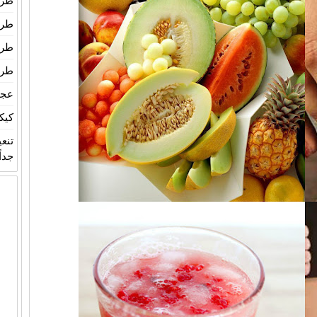
طري
طري
طري
طري
عجين
كيك
تنع
جداً