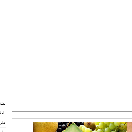
بيت
الط
طري