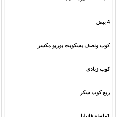
4 بيض
كوب ونصف بسكويت بوريو مكسر
كوب زبادى
ربع كوب سكر
1ملعقة فانيليا