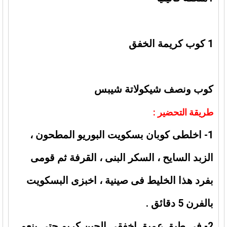
1 كوب كريمة الخفق
كوب ونصف شيكولاتة شيبس
طريقة التحضير :
1- اخلطى كوبان بسكويت البوريو المطحون ،
الزبد السايح ، السكر البنى ، القرفة ثم قومى
بفرد هذا الخليط فى صينية ، اخبزى البسكويت
بالفرن 5 دقائق .
2- فى طبق عميق إخفقى الجبن كريم حتى ينعم