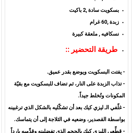
بسكويت سادة ,2 باكيت
زبدة ,60 غرام
نسكافيه , ملعقة كبيرة
طريقة التحضير ::
- يفتت البسكويت ويوضع بقدر عميق.
- تذاب الزبدة على النار، ثم تضاف للبسكويت مع بقيّة
المكونات وتُخلط جيداً.
- غلّفي الـ ليزي كيك بعد أن تشكّليه بالشكل الذي ترغبينه
بواسطة القصدير، وضعيه في الثلاجة إلى أن يتماسك.
- قطِّعي الليزي كيك بالحجم الذي تفضلينه وقدِّميه بارداً