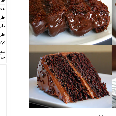
طري
عجين
طري
طري
طري
كيك
تنع
جداً