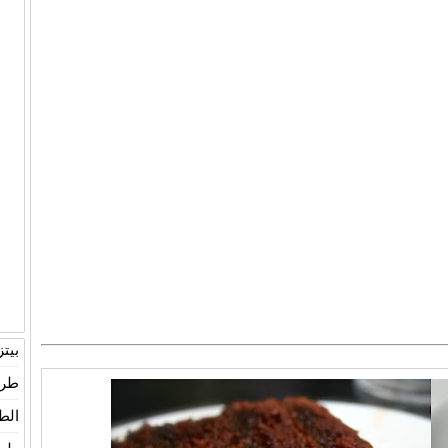
بيت
طري
الط