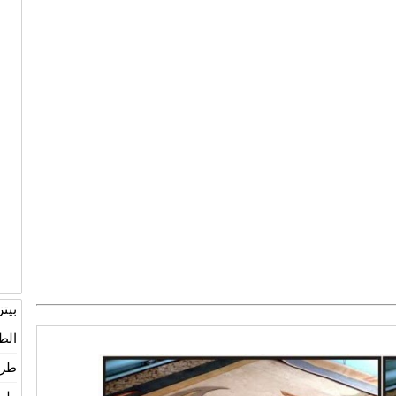
بيت
الط
طري