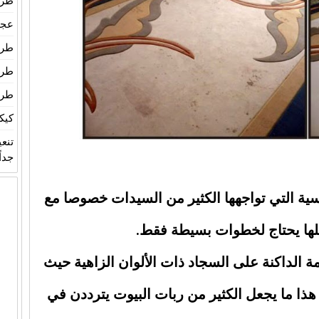
طري
عجين
طري
طري
طري
كيك
تنع
جداً
ية التي تواجهها الكثير من السيدات خصوصا مع
لها يحتاج لخطوات بسيطة فقط.
ة الداكنة على السجاد ذات الألوان الزاهية حيث
 هذا ما يجعل الكثير من ربات البيوت يترددن في