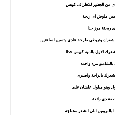
دى من الجذور للاطراف كويس
يض ملوش اى ريحة
 ريحتة موز جدا
ى شعرك وتربطى طرحة عادى وتسبيها ساعتين
عرك الاول بالمية كويس جداا
 بالشامبو مرة واحدة
عرك بالراحة واصبرى
 وهو مبلول علشان غلط
صفة دى رائعة
 بالبروتين اللى الشعر محتاجة