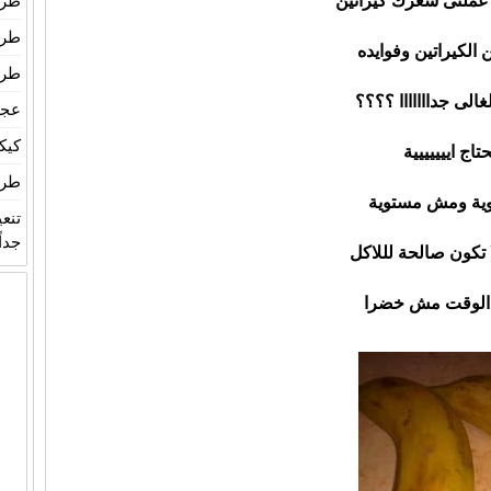
ك عملتى شعرك كيراتين
طري
طري
 الكيراتين وفوايده
طري
لى جدااااااا ؟؟؟؟
عجين
كيك
طري
ية ومش مستوية
تنع
جداً
 تكون صالحة لللاكل
الوقت مش خضرا