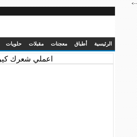
-->
الرئيسية
أطباق
معجنات
مقبلات
حلويات
اعملي شعرك كيرا