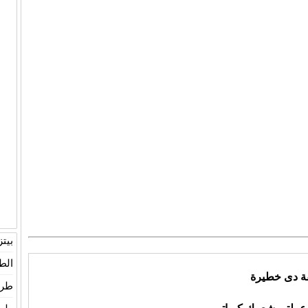
بيت
الط
ة دى خطيرة
طري