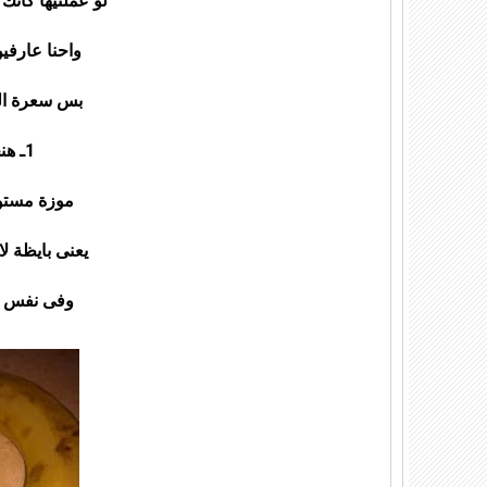
لو عملتيها كأن
واحنا عارفين
بس سعرة الغا
1ـ هنحتاج اييييييية
موزة مستو
يعنى بايظة لا
وفى نفس 