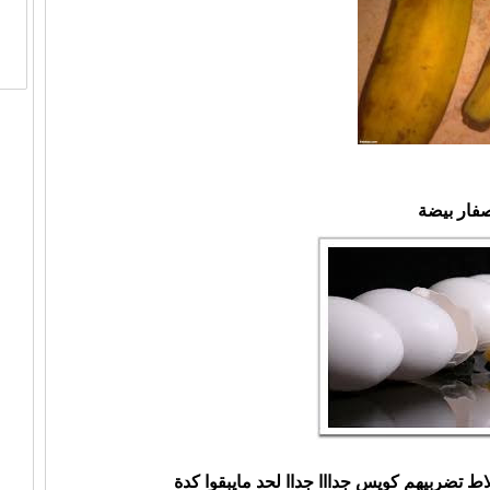
ط تضربيهم كويس جدااا جداا لحد مايبقوا كدة