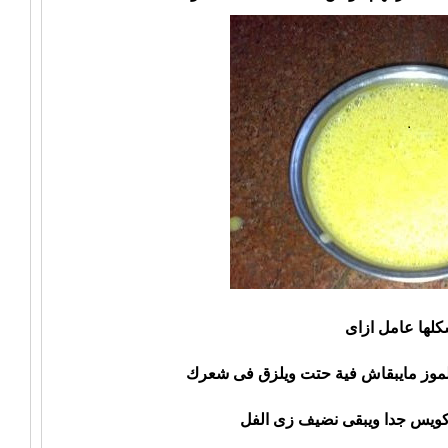
كلها عامل ازاى
الموز مايبقاش فية حتت ويلزق فى شعرك
كويس جدا ويبقى نضيف زى الفل