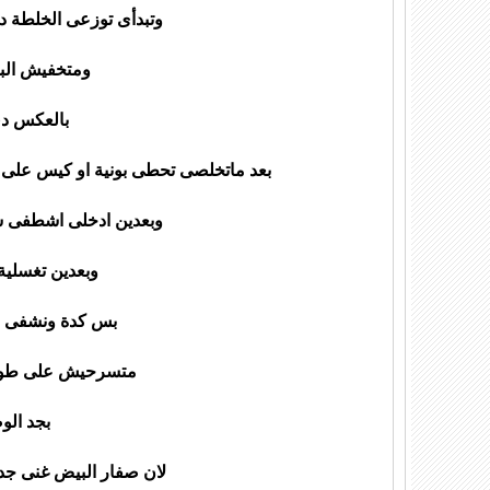
وتبدأى توزعى الخلطة 
ومتخفيش الب
بالعكس دى
بعد ماتخلصى تحطى بونية او كيس عل
وبعدين ادخلى اشطفى ش
وبعدين تغسلية
بس كدة ونشفى ش
متسرحيش على طول
بجد الو
لان صفار البيض غنى جدا