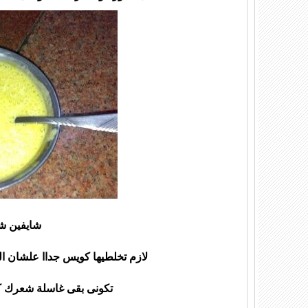
شايفين ش
لازم تخلطيها كويس جداا علشان 
تكونى بقى غاسلة شعرك 