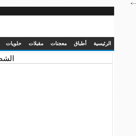
-->
الرئيسية
أطباق
معجنات
مقبلات
حلويات
الشطة