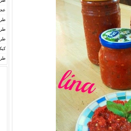
طري
عجين
طري
طري
طري
كيك
طري