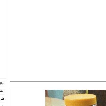
بيت
الط
طري