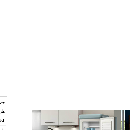
بيت
طري
الط