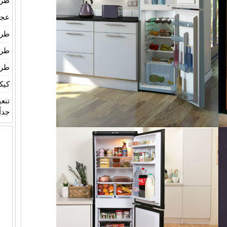
طري
عجين
طري
طري
طري
كيك
تنع
جداً