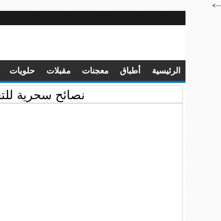
-->
الرئيسية
أطباق
معجنات
مقبلات
حلويات
نصائح سحرية للت