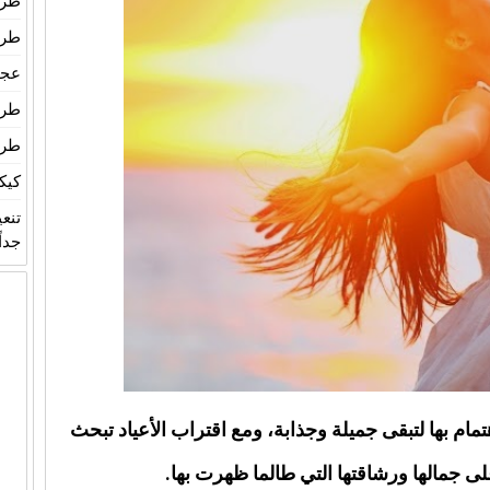
طري
طري
عجين
طري
طري
كيك
تنع
جداً
تمام بها لتبقى جميلة وجذابة، ومع اقتراب الأعياد تبحث
جمالها ورشاقتها التي طالما ظهرت بها.