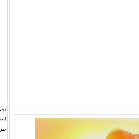
بيت
الط
طري