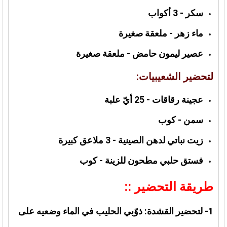
سكر - 3 أكواب
ماء زهر - ملعقة صغيرة
عصير ليمون حامض - ملعقة صغيرة
لتحضير الشعيبيات:
عجينة رقاقات - 25 أيّ علبة
سمن - كوب
زيت نباتي لدهن الصينية - 3 ملاعق كبيرة
فستق حلبي مطحون للزينة - كوب
طريقة التحضير ::
1- لتحضير القشدة: ذوّبي الحليب في الماء وضعيه على