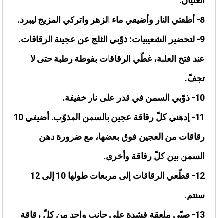
الغليان.
8- أطفئي النار وأضيفي ماء الزهر واتركي المزيج ليبرد.
9- لتحضير الشعيبيات: ذوّبي الثلج عن عجينة الرقاقات.
عند فتح العلبة، غطّي الرقاقات بفوطة رطبة حتى لا
تجفّ.
10- ذوّبي السمن في قدر على نار خفيفة.
11- إدهني كلّ رقاقة عجين بالسمن المذوّب. أضيفي 10
رقاقات من العجين فوق بعضها، مع ضرورة دهن
السمن بين كلّ رقاقة وأخرى.
12- قطّعي الرقاقات إلى مربعات طولها 10 إلى 12
سنتم.
13- صبّي ملعقة قشدة على جانب واحد من كلّ رقاقة