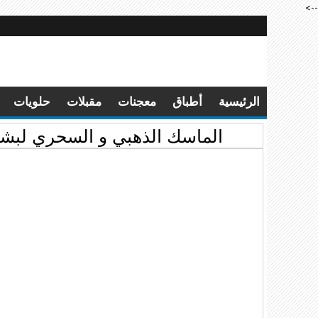
-->
الرئيسية
أطباق
معجنات
مقبلات
حلويات
الماسك الذهبي و السحري لبشر