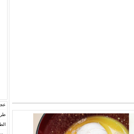
عجين
طري
الط