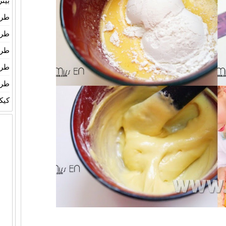
بيت
طري
طري
طري
طري
طري
كيك