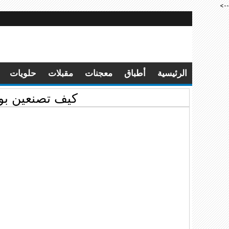
-->
الرئيسية
أطباق
معجنات
مقبلات
حلويات
كيف تصنعين بو