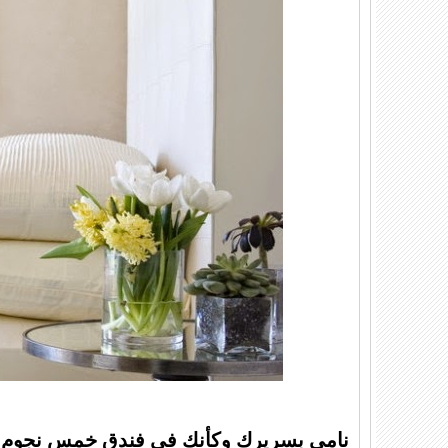
نامي بسريرك وكأنك في فندق خمس نجوم.. اش