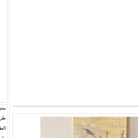
بيت
طري
الط