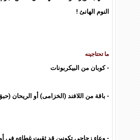
النوم الهانئ !
ما تحتاجينه
- كوبان من البيكربونات
- باقة من اللافند (الخزامى) أو الريحان (ح
- وعاء زجاجي تكونين قد ثقبت غطاءه في أما