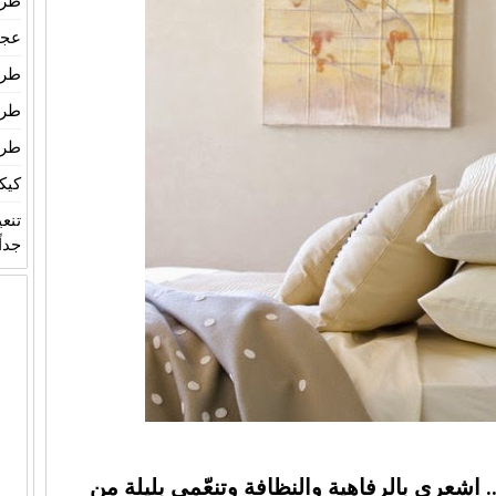
طري
عجين
طري
طري
طري
كيك
تنع
جداً
عري بالرفاهية والنظافة وتنعّمي بليلة من