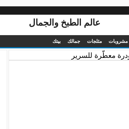
عالم الطبخ والجمال
مشروبات
مثلجات
جمالك
بيتك
درة معطّرة للسرير