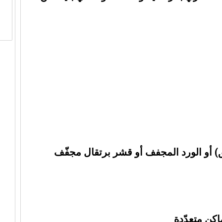
بق) أو الورد المجفف أو قشر برتقال مجفّف
كن متعدّدة