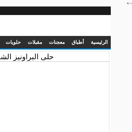
-->
الرئيسية
أطباق
معجنات
مقبلات
حلويات
حلى البراونيز الش