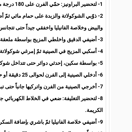
1- لتحضير البراونيز: حمّي الفرن على 180 درجة مئوية وغلّفي صينية بورق زبدة.
2- ذوّبي الشوكولاتة والزبدة على حمام مائي ثمّ 
والبيض وخلاصة الفانيليا واخفقي جيداً حتى تتجانس 
3- أضيفي الدقيق واخلطي المزيج بواسطة ملعقة خشبية، ما يكفي لتتداخل المكوّنات ببعضها.
4- أسكبي المزيج في الصينية ثمّ إمرغي شوكولاتة الدهن على وجهها.
5- بواسطة سكين، إحدثي دوائر حتى تتداخل شوكولاتة الدهن بالبراونيز.
6- أدخلي الصينية إلى الفرن لحوالى 25 دقيقة أو حتى ينضج البراونيز.
7- أخرجي الصينية من الفرن واتركيها جانباً حتى تبرد.
8- لتحضير التغليفة: ضعي في الخلاط الكهربائي ج
الكريمة.
9- أضيفي خلاصة الفانيليا ثمّ باشري بإضافة السكر تدريجياً مع الخفق المتواصل حتى تتجانس المكوّنات.