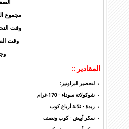
الصع
مجموع الوقت: 
وقت التحضير: 
وقت الطبخ: 5
وجب
المقادير ::
لتحضير البراونيز:
شوكولاتة سوداء - 170 غرام
زبدة - ثلاثة أرباع كوب
سكر أبيض - كوب ونصف