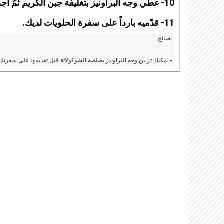
10- غطّي وجه البراونيز بتغليفة جبن الكريم ثمّ أجخليه إلى الثلاجة.
11- قدّميه بارداً على سفرة الحلويات لديك.
نصائح
- يمكنك تزيين وجه البراونيز بصلصة الشوكولاتة قبل تقديمها على سفرتك.