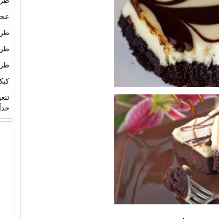
طري
عجين
طري
طري
طري
كيك
تنع
جداً