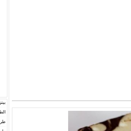
بيت
الط
طري