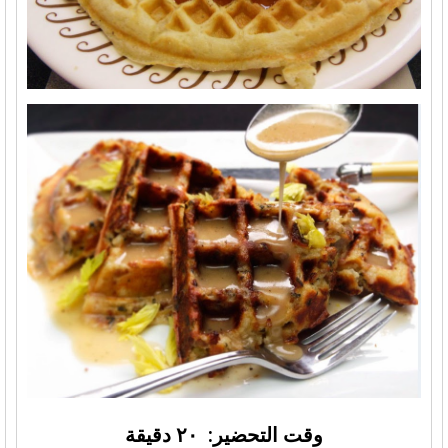
وقت التحضير: ٢٠ دقيقة