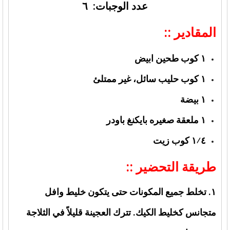
عدد الوجبات: ٦
المقادير ::
١ كوب طحين ابيض
١ كوب حليب سائل، غير ممتلئ
١ بيضة
١ ملعقة صغيره بايكنغ باودر
١⁄٤ كوب زيت
طريقة التحضير ::
١. تخلط جميع المكونات حتى يتكون خليط وافل
متجانس كخليط الكيك. تترك العجينة قليلاً في الثلاجة