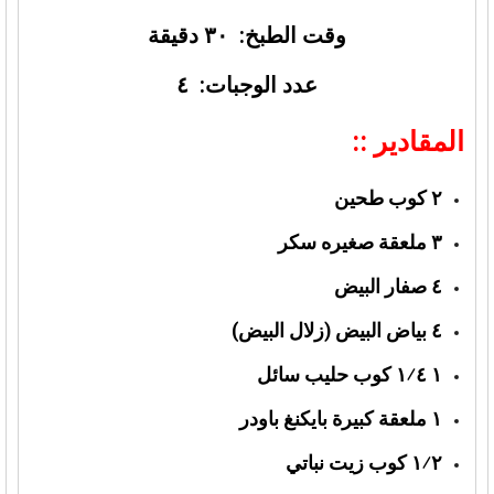
وقت الطبخ: ٣٠ دقيقة
عدد الوجبات: ٤
المقادير ::
٢ كوب طحين
٣ ملعقة صغيره سكر
٤ صفار البيض
٤ بياض البيض (زلال البيض)
١ ١⁄٤ كوب حليب سائل
١ ملعقة كبيرة بايكنغ باودر
١⁄٢ كوب زيت نباتي