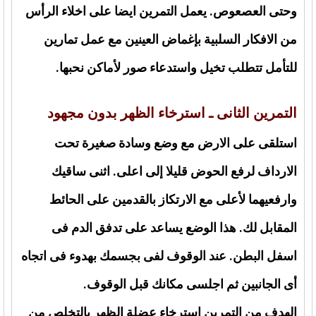
وحتى العصعوص. يعمل التمرين ايضا على اخلاء الرأس
من الافكار السلبية بإغماض العينين مع عمل تمارين
للتأمل تتطلب تخيل واستدعاء صور لأماكن نحبها.
التمرين الثانى ـ استرخاء الظهر بدون مجهود
استلقى على الارض مع وضع وسادة صغيرة تحت
الارداف لرفع الحوض قليلا إلى اعلى. اثنى ساقيك
وارفعيهما لأعلى مع الارتكاز بالقدمين على الحائط
المقابل لك. هذا الوضع يساعد على تدفق الدم فى
اسفل البطن. عند الوقوف لفى بجسمك بهدوء فى اتجاه
أى الجانبين ثم اجلسى مكانك قبل الوقوف.
الهدف من التمرين استرخاء عضلة الظهر بالتخلص من