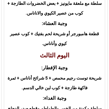
سلطة مع ملعقة مايونيز + بعض الخضروات الطازجة +
كوب من عصير الكيوي والاناناس.
وجبة العشاء:
قطعة هامبورجر أو شريحة لحم بفتيك + كوب عصير
كيوي وأناناس.
اليوم الثالث
وجبة الإفطار:
شريحة توست رجيم محمص + 5 شرائح أناناس + ثمرة
فاكهة طازجة + كوب لبن خالي الدسم.
وجبة الغداء:
سلطة مكونة من الخس والطماطم وقطع صدر الدجاج