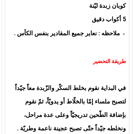
كوبان زبدة ليّنة
5 أكواب دقيق
ملاحظه : نعاير جميع المقادير بنفس الكأس .
طريقة التحضير
في البداية نقوم بخلط السكّر والزّبدة معاً جيّداً
لتصبح ملساء إمّا بالخلّاط أو يدويّاً، ثمّ نقوم
بإضافة الطّحين تدريجيّاً وعلى عدة مراحل،
ونخلطه جيّداً حتّى تصبح عجينة ناعمة وطريّة .