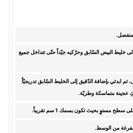
 منفصل.
إلى خليط البيض السّابق وحرّكيه جيّداً حتّى تتداخل جميع
 ابدئي بإضافة الدّقيق إلى الخليط السّابق تدريجيّاً
كِ عجينة متماسكة وطريّة.
ح مستوٍ بحيث تكون بسمك 1 سم تقريباً.
مفرغة من الوسط.