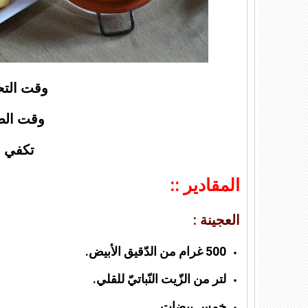
وقت التحضير 0
وقت الطهي 20
تكفي لـ 8 أش
المقادير ::
العجينة :
500 غرام من الدّقيق الأبيض.
لتر من الزّيت النّباتيّ للقلي.
خمس بيضات.