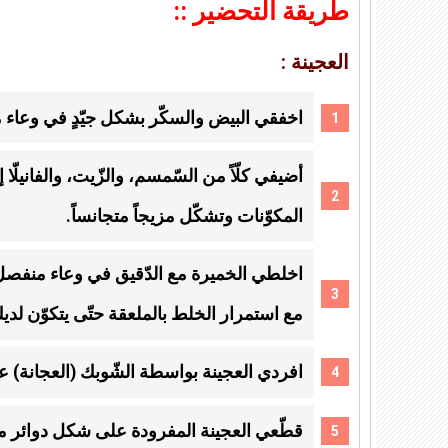
طريقة التحضير ::
العجينة :
اخفقي البيض والسكّر بشكل جيّدٍ في وعاء
أضيفي كلّاً من السّمسم، والزّيت، والفانيلّا 
المكوّنات وتشكّل مزيجاً متجانساً.
اخلطي الخميرة مع الدّقيق في وعاء منفصل، ثم
مع استمرار الخلط بالملعقة حتّى يتكوّن لدي
افردي العجينة بواسطة الشّوبك (العجانة) على سط
قطّعي العجينة المفرودة على شكل دوائر 