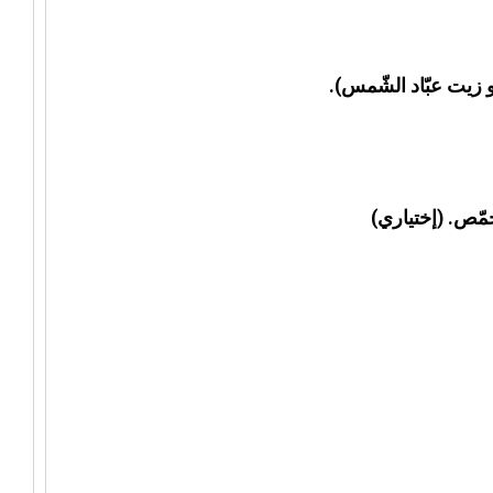
زيت عبّاد الشّمس).
ّص. (إختياري)