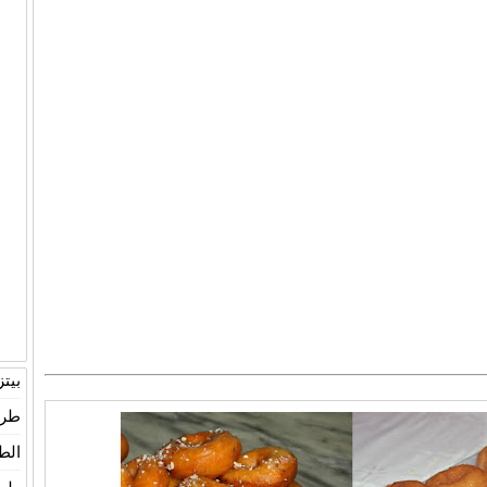
بيت
طري
الط