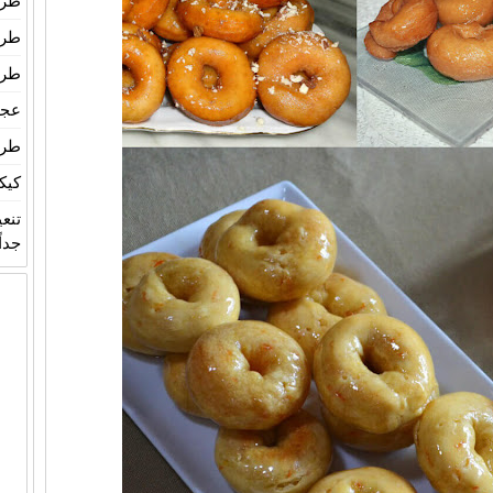
طري
طري
طري
عجين
طري
كيك
تنع
جداً