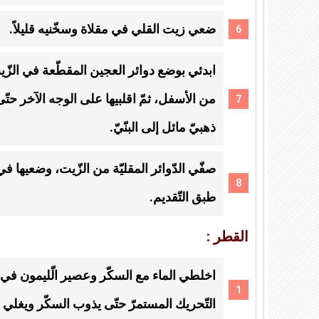
ضعي زيت القلي في مقلاة وسخّنيه قليلاً.
ابدئي بوضع دوائر العجين المقطّعة في الزّي
من الأسفل، ثمّ اقلبيها على الوجه الآخر ح
ذهبيّ مائل إلى البنّيّ.
صفّي الدّوائر المقليّة من الزّيت، وضعيها في 
طبق التّقديم.
القطر :
اخلطي الماء مع السكّر وعصير الّليمون في 
التّحريك المستمرّ حتّى يذوب السكّر ويغلي 