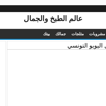
عالم الطبخ والجمال
مشروبات
مثلجات
جمالك
بيتك
اليويو التونسي